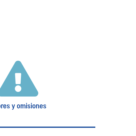
Maquinaria
a frente a las pérdidas y/o daños que
cial o total la maquinaria que hayas
 internas a ellos. Este seguro aplica
o la maquinaria y/o equipo estén
lados y operando dentro del predio
asegurado.
Ver más

ores y omisiones