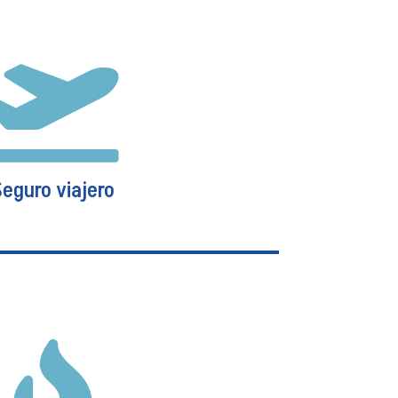

Seguro viajero
Seguro viajero

coberturas ante imprevistos durante su
dades, accidentes o gastos médicos.