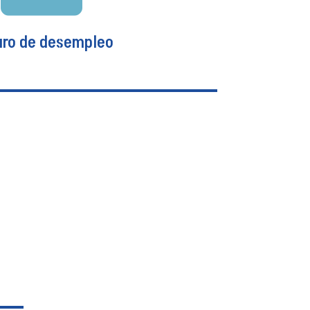
ro de desempleo
ro de desempleo
n a los asegurados en caso de ser
onsabilidad patronal, cubriendo las
os por períodos de 6 meses a 11 meses.
contratar solo en forma colectiva por
instituciones financieras.
Ver más