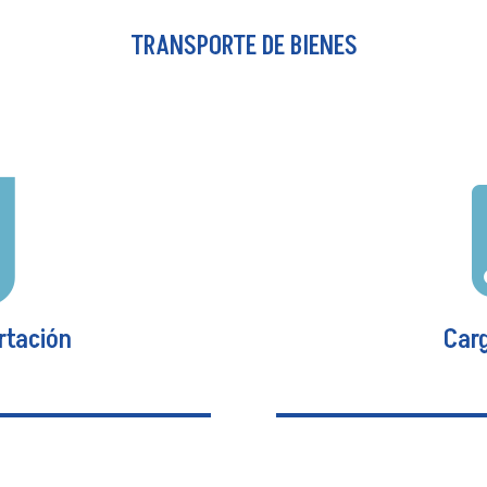
TRANSPORTE DE BIENES
 de cumplimiento de un
Este seguro cubre la
 paga un monto al
asegurado a consecu
to de las obligaciones
uno o más emplea
ertura de la póliza.
falsificación,

rtación
Carg
Carg