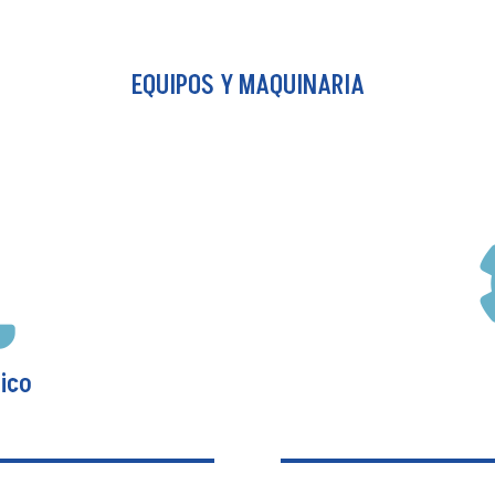
EQUIPOS Y MAQUINARIA
Robo y fraude
Cubre los cargos efectuados por el uso de cualquier Tarjeta
de Crédito o Débito robada, hurtada, perdida, extraviada o por
fraude o falsificación.
Ver más

ico