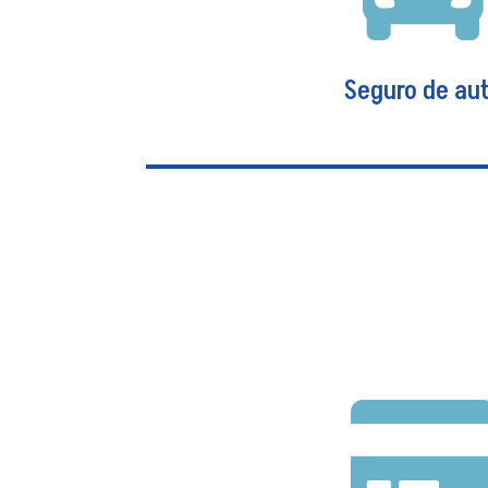
maternidad, chequeos 
Ver más
Seguro de au
Seguro de au
Su empresa podrá asegurar la floti
automóviles y/o motos, para cubrir R
terceras personas y/o bienes. Ad
cobertura de daño físico, colisión, e
rayo, robo, rotura de vidrios, terremot
Ver más