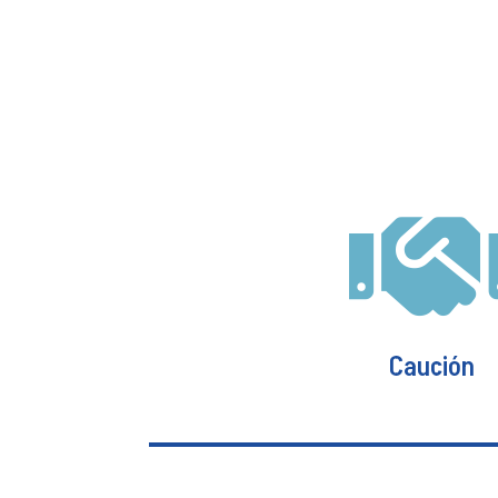
Responsabilidad 
Protege su patrimonio ante una event
y/o perjuicios que haya causado a ter
propiedad de los mismos, debido a un 
ejercicio de su profe
Ver más
Caución