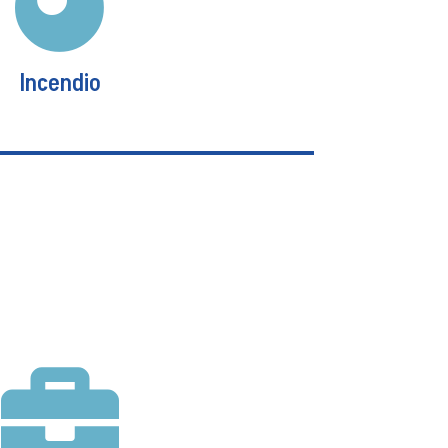
Ver más
Incendio
Incendio
para proteger su inversión de forma
 de coberturas básicas y coberturas
opcionales.
Ver más
