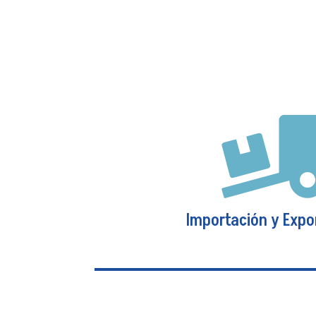
Caución
Un Seguro de Caución es una garantía
contrato o acuerdo, en el que se
beneficiario/a en caso de incumplimien
del tomador/a, quien contrata la cob
Ver más
Importación y Expo