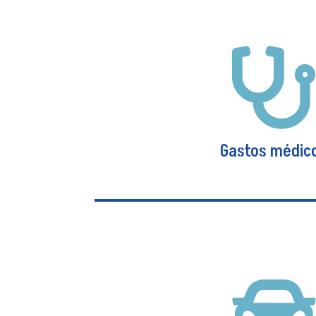

Gastos médic
Gastos médic

Le cubre gastos ambulatorios como
medicamentos, laboratorios, rayo
Cobertura de hospitalización y en