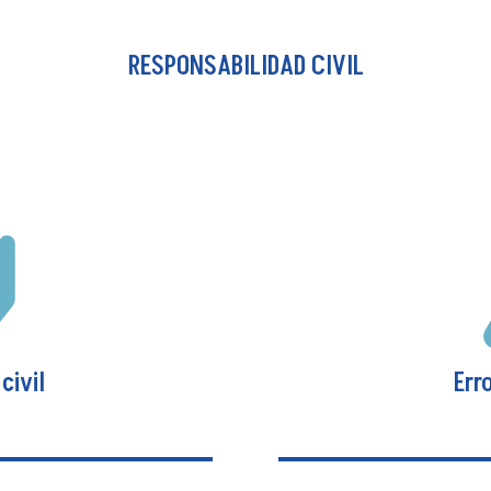
ico
recer al asegurado
RESPONSABILIDAD CIVIL
Este seguro te ampar
material, súbito e
sufra de forma par
 electrónico de
asegurado por causas
oras, servidores,
siempre y cuand
ipos).
debidamente insta
do, apagados, en
 limpieza.

civil
Err