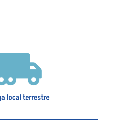
Fidelidad
s pérdidas económicas o de bienes del
encia de actos dolosos cometidos por
dos, tales como: robo, desfalco,
 actos fraudulentos o ímprobos.
Ver más

a local terrestre
a local terrestre