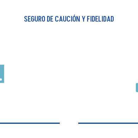
civil
Err
SEGURO DE CAUCIÓN Y FIDELIDAD
ual demanda por daños
Están diseñad
ceras personas o a la
a consecuencia de
accidente o durante el
el asegurado y/o
sión.
func
