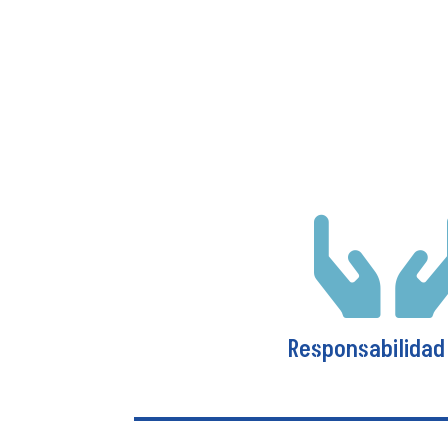
Equipo electrón
Este seguro está diseñado para of
protección contra cualquier daño 
imprevisto, que sufra su equipo
procesamiento de datos (computad
celulares y otros equ
Se cubren mientras estén operan
mantenimiento, revisión o
Ver más
Responsabilidad 