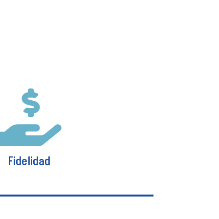
ores y omisiones
as para indemnizar a terceros
 errores y omisiones cometidos por
 empleados en el desempeño de sus
iones profesionales.
Ver más

Fidelidad