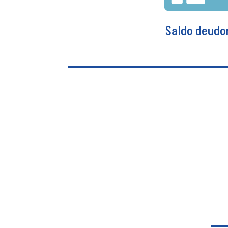
Saldo deudo
Saldo deudo
El seguro Saldo Deudor genera una i
acreedor por la muerte o por inc
permanente de la persona 
Ver más