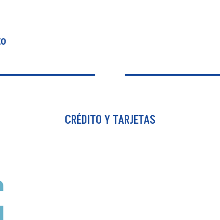
médicos.
to
to
CRÉDITO Y TARJETAS
lla como: camiones,
esponsabilidad Civil,
Un seguro pensado 
emás puede incluir
integral. Dispone
xplosión, inundación,
o, vandalismo y vuelco.
