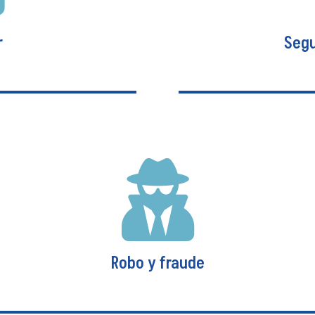
r
Segu
Segu
r
Brinda protecció

ndemnización para el
despedidos con resp
apacidad total y
cuotas de los crédit
asegurada.
Este seguro se puede 
medio de 
Robo y fraude