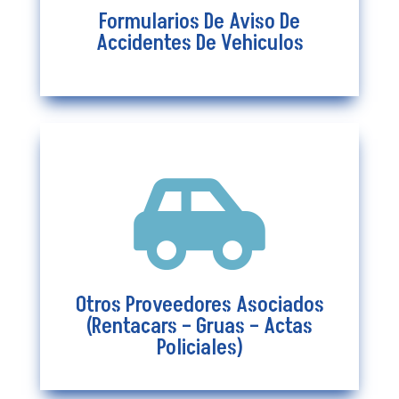
Más Información
Formularios De Aviso De
Accidentes De Vehiculos

Otros Proveedores Asociados
(Rentacars – Gruas – Actas
Policiales)
Otros Proveedores Asociados
Más Información
(Rentacars – Gruas – Actas
Policiales)